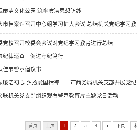
观廉洁文化公园 筑牢廉洁思想防线
庆市档案馆召开中心组学习扩大会议 总结机关党纪学习教
委党校召开校委会会议对党纪学习教育进行总结
展纪律巡查 促进守纪笃行
秋佳节警示倡议书
葆廉洁初心 弘扬爱国精神——市商务局机关支部开展党
文联机关党支部组织观看警示教育片主题党日活动
首页
上页
1
2
3
4
5
下页