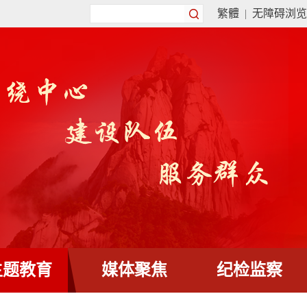
繁體
|
无障碍浏览
主题教育
媒体聚焦
纪检监察