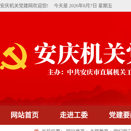
安庆机关党建网欢迎您!
今天是
2026年8月7日 星期五
网站首页
走进工委
党建要